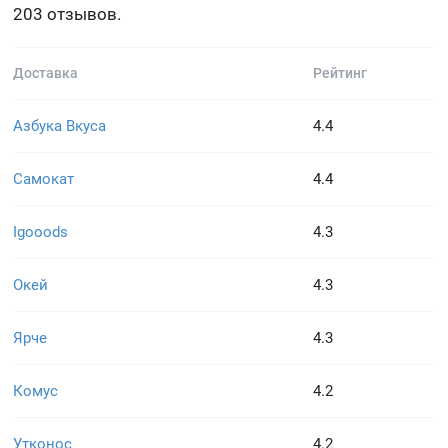
203 отзывов.
Доставка
Рейтинг
Азбука Вкуса
4.4
Самокат
4.4
Igooods
4.3
Окей
4.3
Ярче
4.3
Комус
4.2
Утконос
4.2