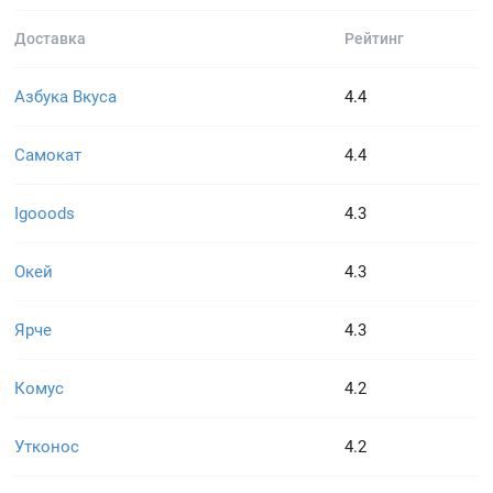
Доставка
Рейтинг
Азбука Вкуса
4.4
Самокат
4.4
Igooods
4.3
Окей
4.3
Ярче
4.3
Комус
4.2
Утконос
4.2