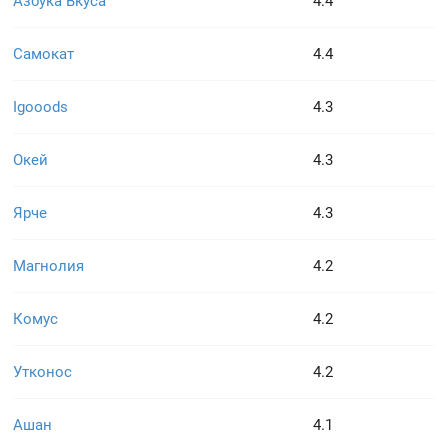
Азбука Вкуса
4.4
Самокат
4.4
Igooods
4.3
Окей
4.3
Ярче
4.3
Магнолия
4.2
Комус
4.2
Утконос
4.2
Ашан
4.1