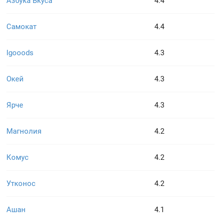
Азбука Вкуса
4.4
Самокат
4.4
Igooods
4.3
Окей
4.3
Ярче
4.3
Магнолия
4.2
Комус
4.2
Утконос
4.2
Ашан
4.1