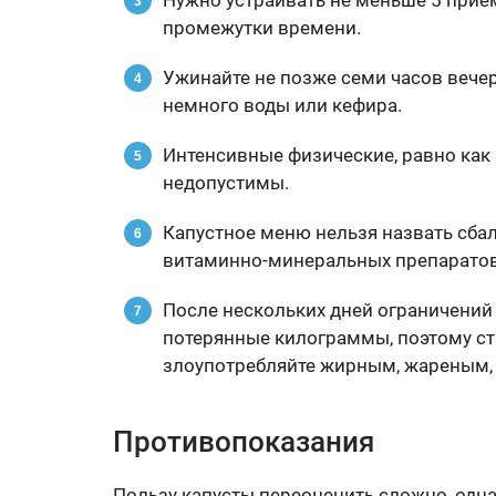
Нужно устраивать не меньше 5 прие
промежутки времени.
Ужинайте не позже семи часов вечер
немного воды или кефира.
Интенсивные физические, равно как 
недопустимы.
Капустное меню нельзя назвать сба
витаминно-минеральных препаратов
После нескольких дней ограничений 
потерянные килограммы, поэтому ст
злоупотребляйте жирным, жареным,
Противопоказания
Пользу капусты переоценить сложно, одн