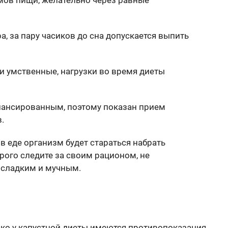
мов пищи, желательно через равные
а, за пару часиков до сна допускается выпить
и умственные, нагрузки во время диеты
лансированным, поэтому показан прием
.
в еде организм будет стараться набрать
рого следите за своим рационом, не
 сладким и мучным.
ако у капустной диеты имеются противопоказания.