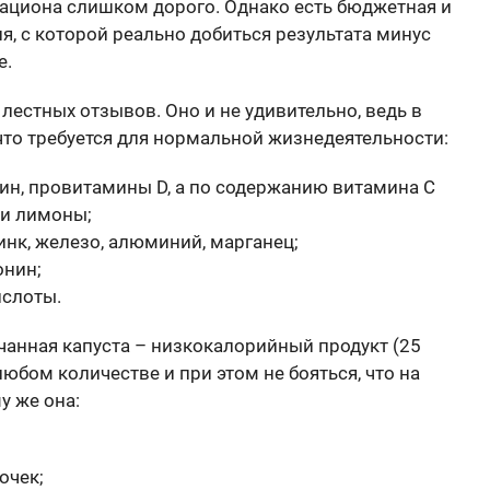
 рациона слишком дорого. Однако есть бюджетная и
, с которой реально добиться результата минус
е.
лестных отзывов. Оно и не удивительно, ведь в
что требуется для нормальной жизнедеятельности:
ротин, провитамины D, а по содержанию витамина С
 и лимоны;
инк, железо, алюминий, марганец;
онин;
ислоты.
чанная капуста – низкокалорийный продукт (25
любом количестве и при этом не бояться, что на
у же она:
очек;