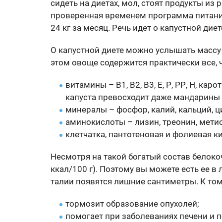
сидеть на диетах, мол, стоят продукты из
проверенная временем программа питания
24 кг за месяц. Речь идет о капустной диет
О капустной диете можно услышать массу 
этом овоще содержится практически все, 
витамины – В1, В2, В3, Е, Р, РР, Н, ка
капуста превосходит даже мандарины
минералы – фосфор, калий, кальций, ц
аминокислоты – лизин, треонин, мети
клетчатка, пантотеновая и фолиевая к
Несмотря на такой богатый состав белоко
ккал/100 г). Поэтому вы можете есть ее в 
талии появятся лишние сантиметры. К том
тормозит образование опухолей;
помогает при заболеваниях печени и п