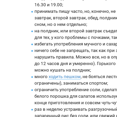
16.30 и 19.00;
принимать пищу часто, но, конечно, не
завтрак, второй завтрак, обед, полдн
сном, но о нем отдельно;
на полдник, или второй завтрак съеда
для тех, у кого проблемы с почками, т
избегать употребления мучного и саха
ничего себе не запрещать, так как пр
нарушить правила. Можно все, но в оп
до 12 часов дня и умеренно). Горького
можно кушать на полдник;
много
ходить пешком
, не бояться лес
ограничены), заниматься спортом;
ограничить употребление соли, сделат
белого порошка для салатов используе
конце приготовления и совсем чуть-чу
раз в неделю устраивать разгрузочный 
запаренный рис без соли, или свежий о