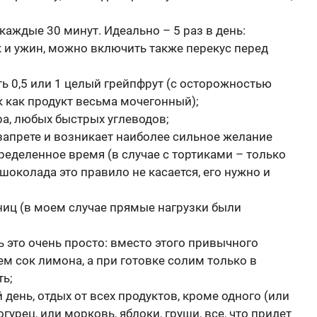
 каждые 30 минут. Идеально – 5 раз в день:
ик и ужин, можно включить также перекус перед
ть 0,5 или 1 целый грейпфрут (с осторожностью
ак как продукт весьма мочегонный);
ра, любых быстрых углеводов;
и запрете и возникает наиболее сильное желание
ределенное время (в случае с тортиками – только
 шоколада это правило не касается, его нужно и
тниц (в моем случае прямые нагрузки были
ь это очень просто: вместо этого привычного
м сок лимона, а при готовке солим только в
ть;
день, отдых от всех продуктов, кроме одного (или
гурец, или морковь, яблоки, груши, все, что придет