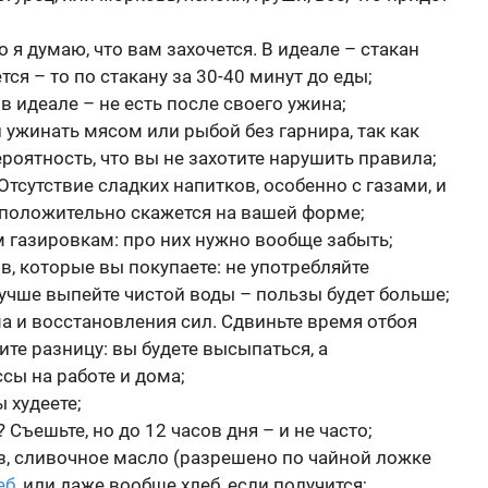
но я думаю, что вам захочется. В идеале – стакан
тся – то по стакану за 30-40 минут до еды;
 в идеале – не есть после своего ужина;
ужинать мясом или рыбой без гарнира, так как
роятность, что вы не захотите нарушить правила;
Отсутствие сладких напитков, особенно с газами, и
) положительно скажется на вашей форме;
м газировкам: про них нужно вообще забыть;
в, которые вы покупаете: не употребляйте
лучше выпейте чистой воды – пользы будет больше;
а и восстановления сил. Сдвиньте время отбоя
дите разницу: вы будете высыпаться, а
сы на работе и дома;
 худеете;
 Съешьте, но до 12 часов дня – и не часто;
з, сливочное масло (разрешено по чайной ложке
еб
, или даже вообще хлеб, если получится;