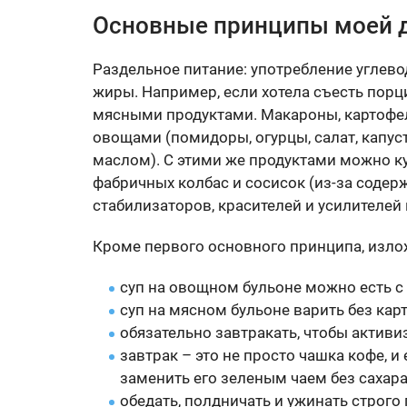
Основные принципы моей 
Раздельное питание: употребление углево
жиры. Например, если хотела съесть порц
мясными продуктами. Макароны, картофель
овощами (помидоры, огурцы, салат, капуст
маслом). С этими же продуктами можно ку
фабричных колбас и сосисок (из-за содерж
стабилизаторов, красителей и усилителей 
Кроме первого основного принципа, изло
суп на овощном бульоне можно есть с
суп на мясном бульоне варить без кар
обязательно завтракать, чтобы актив
завтрак – это не просто чашка кофе, и
заменить его зеленым чаем без сахара
обедать, полдничать и ужинать строго 