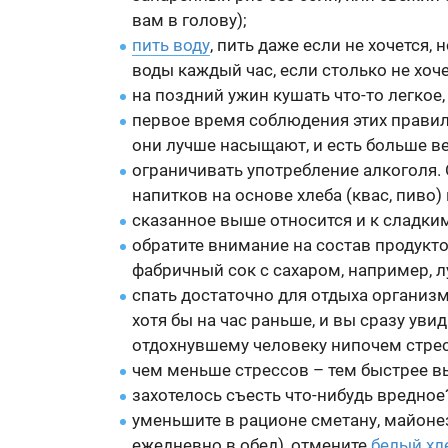
вам в голову);
пить воду
, пить даже если не хочется, 
воды каждый час, если столько не хоче
на поздний ужин кушать что-то легкое,
первое время соблюдения этих правил 
они лучше насыщают, и есть больше ве
ограничивать употребление алкоголя. 
напитков на основе хлеба (квас, пиво
сказанное выше относится и к сладки
обратите внимание на состав продукто
фабричный сок с сахаром, например, 
спать достаточно для отдыха организм
хотя бы на час раньше, и вы сразу уви
отдохнувшему человеку нипочем стрес
чем меньше стрессов – тем быстрее вы
захотелось съесть что-нибудь вредное?
уменьшите в рационе сметану, майоне
ежедневно в обед), отмените
белый хл