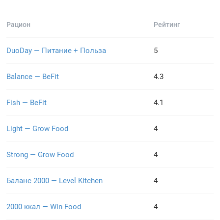
Рацион
Рейтинг
DuoDay — Питание + Польза
5
Balance — BeFit
4.3
Fish — BeFit
4.1
Light — Grow Food
4
Strong — Grow Food
4
Баланс 2000 — Level Kitchen
4
2000 ккал — Win Food
4