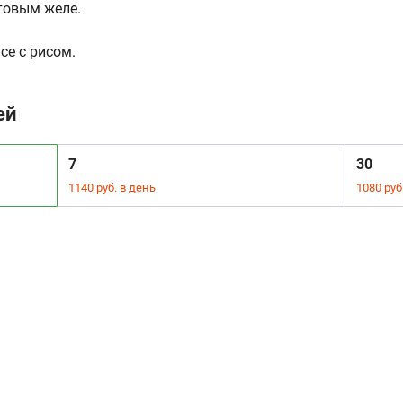
товым желе.
се с рисом.
ей
7
30
1140 руб. в день
1080 руб