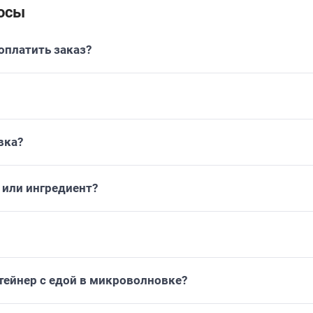
осы
платить заказ?
вка?
или ингредиент?
тейнер с едой в микроволновке?