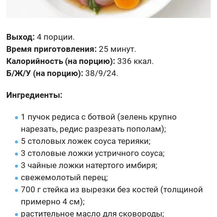
Выход:
4 порции.
Время приготовления:
25 минут.
Калорийность (на порцию):
336 ккал.
Б/Ж/У (на порцию):
38/9/24.
Ингредиенты:
1 пучок редиса с ботвой (зелень крупно
нарезать, редис разрезать пополам);
5 столовых ложек соуса терияки;
3 столовые ложки устричного соуса;
3 чайные ложки натертого имбиря;
свежемолотый перец;
700 г стейка из вырезки без костей (толщиной
примерно 4 см);
растительное масло для сковороды;