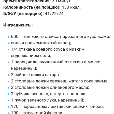
Время приготовления:
30 минут.
Калорийность (на порцию):
450 ккал.
Б/Ж/У (на порцию):
41/22/24.
Ингредиенты:
600 г говяжьего стейка, нарезанного кусочками;
соль и свежемолотый перец;
1/4 стакана соевого соуса с низким
содержанием соли;
1 перец чили, очищенный от семян и мелко
нарезанный;
2 чайные ложки сахара;
2 столовые ложки свежевыжатого сока лайма;
2 столовые ложки оливкового масла;
2 зубчика чеснока, натертых на терке;
1 пучок зеленого лука, нарезанный;
170 г нарезанных ломтиками свежих грибов;
100 г стручковой фасоли;