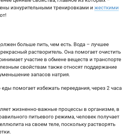
нее ценные свойства, главное из которых –
чены изнурительными тренировками и
жесткими
ют!
должен больше пить, чем есть. Вода – лучшее
прекрасный растворитель. Она помогает очистить
принимает участие в обмене веществ и транспорте
полезным свойствам также относят поддержание
уменьшение запасов натрия.
 еды помогает избежать переедания, через 2 часа
ляет жизненно-важные процессы в организме, в
равильного питьевого режима, человек получает
еллюлита на своем теле, поскольку растворять
тки.