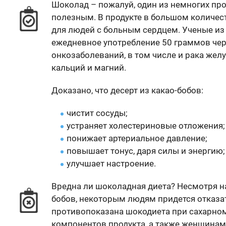
Шоколад – пожалуй, один из немногих прод
полезным. В продукте в большом количе
для людей с больным сердцем. Ученые из
ежедневное употребление 50 граммов чер
онкозаболеваний, в том числе и рака желу
кальций и магний.
Доказано, что десерт из какао-бобов:
чистит сосуды;
устраняет холестериновые отложения;
понижает артериальное давление;
повышает тонус, даря силы и энергию;
улучшает настроение.
Вредна ли шоколадная диета? Несмотря н
бобов, некоторым людям придется отказат
противопоказана шокодиета при сахарно
компонентов продукта, а также женщинам 