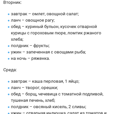
Вторник:
завтрак – омлет, овощной салат;
ланч – овощное рагу;
обед – куриный бульон, кусочек отварной
курицы с гороховым пюре, ломтик ржаного
хлеба;
полдник – фрукты;
ужин – запеченная с овощами рыба;
на ночь – ряженка.
Среда:
завтрак – каша перловая, 1 яйцо;
ланч – творог, орешки;
обед – борщ, чечевица с томатной подливой,
тушеная печень, хлеб;
полдник – овсяный кисель, 2 сливы;
ужин – отварная индюшка, салат из томатов и