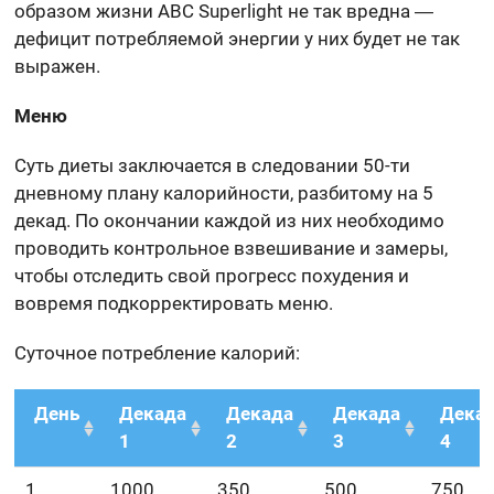
образом жизни ABC Superlight не так вредна ―
дефицит потребляемой энергии у них будет не так
выражен.
Меню
Суть диеты заключается в следовании 50-ти
дневному плану калорийности, разбитому на 5
декад. По окончании каждой из них необходимо
проводить контрольное взвешивание и замеры,
чтобы отследить свой прогресс похудения и
вовремя подкорректировать меню.
Суточное потребление калорий:
День
Декада
Декада
Декада
Дека
1
2
3
4
1
1000
350
500
750