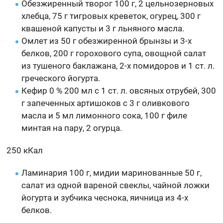
Обезжиренный творог 100 г, 2 цельнозерновых
хлебца, 75 г тигровых креветок, огурец, 300 г
квашеной капусты и 3 г льняного масла.
Омлет из 50 г обезжиренной брынзы и 3-х
белков, 200 г горохового супа, овощной салат
из тушеного баклажана, 2-х помидоров и 1 ст. л.
греческого йогурта.
Кефир 0 % 200 мл с 1 ст. л. овсяных отрубей, 300
г запеченных артишоков с 3 г оливкового
масла и 5 мл лимонного сока, 100 г филе
минтая на пару, 2 огурца.
250 кКал
Ламинария 100 г, мидии маринованные 50 г,
салат из одной вареной свеклы, чайной ложки
йогурта и зубчика чеснока, яичница из 4-х
белков.