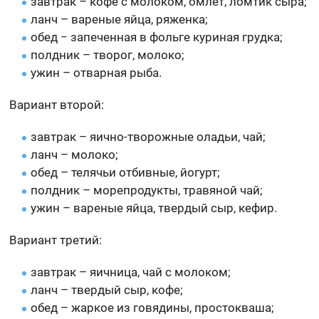
завтрак – кофе с молоком, омлет, ломтик сыра;
ланч – вареные яйца, ряженка;
обед − запеченная в фольге куриная грудка;
полдник – творог, молоко;
ужин – отварная рыба.
Вариант второй:
завтрак – яично-творожные оладьи, чай;
ланч – молоко;
обед – телячьи отбивные, йогурт;
полдник – морепродукты, травяной чай;
ужин – вареные яйца, твердый сыр, кефир.
Вариант третий:
завтрак – яичница, чай с молоком;
ланч – твердый сыр, кофе;
обед – жаркое из говядины, простокваша;