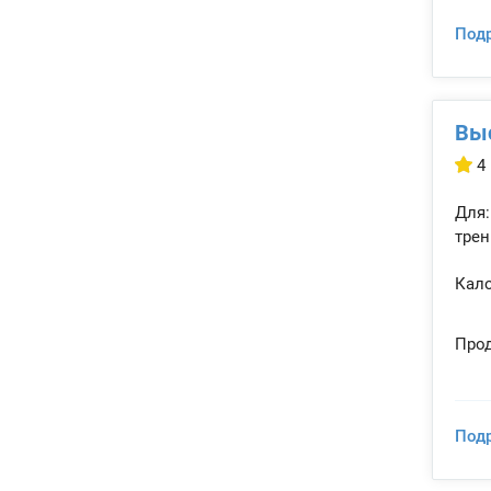
Под
Выс
4
Для:
трен
Кало
Прод
Под