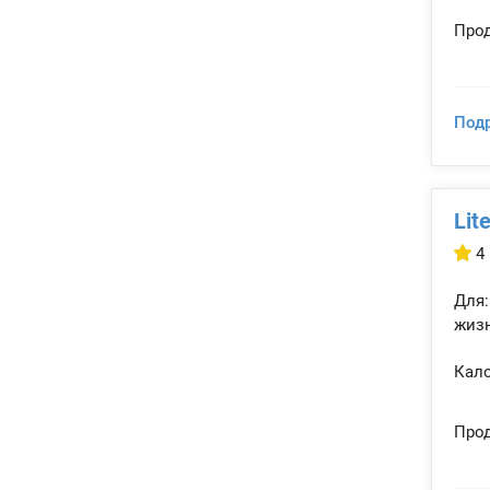
Прод
Под
Lit
4
Для:
жизн
Кало
Прод