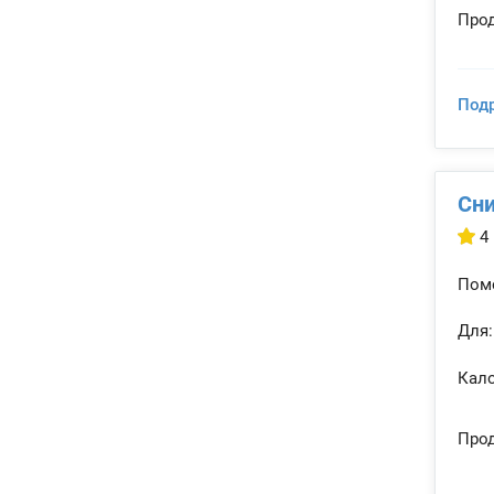
Прод
Под
Сни
4
Помо
Для:
Кало
Прод