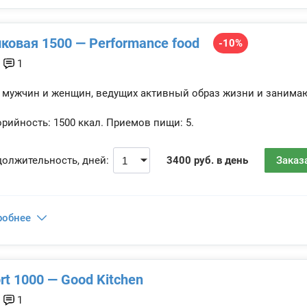
ковая 1500 — Performance food
-10%
1
 мужчин и женщин, ведущих активный образ жизни и занима
рийность:
1500 ккал.
Приемов пищи:
5.
олжительность, дней:
3400 руб. в день
Заказ
робнее
rt 1000 — Good Kitchen
1