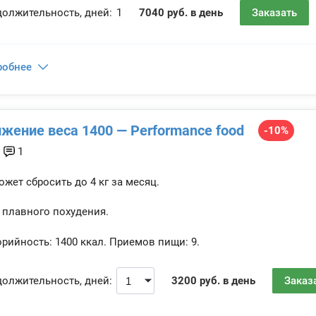
олжительность, дней:
1
7040 руб. в день
Заказать
робнее
жение веса 1400 — Performance food
-10%
1
жет сбросить до 4 кг за месяц.
 плавного похудения.
рийность:
1400 ккал.
Приемов пищи:
9.
олжительность, дней:
3200 руб. в день
Заказ