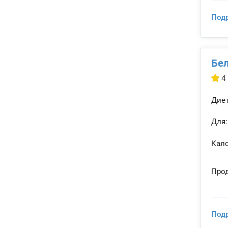
Под
Бел
4
Диет
Для:
Кало
Прод
Под