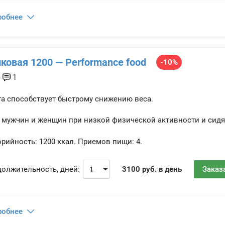
робнее
ковая 1200 — Performance food
-10%
1
а способствует быстрому снижению веса.
 мужчин и женщин при низкой физической активности и сидя
рийность:
1200 ккал.
Приемов пищи:
4.
олжительность, дней:
3100 руб. в день
Заказ
робнее