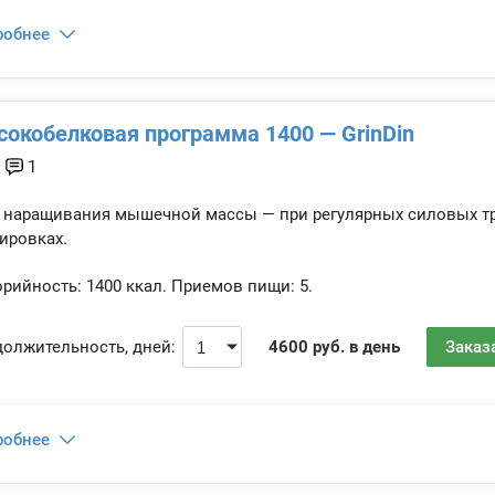
робнее
окобелковая программа 1400 — GrinDin
1
 наращивания мышечной массы — при регулярных силовых тре
ировках.
рийность:
1400 ккал.
Приемов пищи:
5.
олжительность, дней:
4600 руб. в день
Заказ
робнее