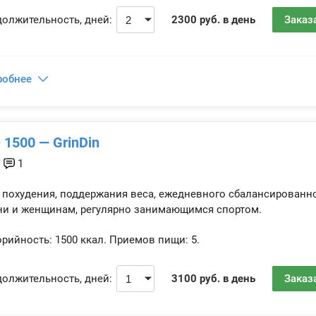
олжительность, дней:
2300 руб. в день
Заказ
робнее
e 1500 — GrinDin
1
 похудения, поддержания веса, ежедневного сбалансированн
и и женщинам, регулярно занимающимся спортом.
рийность:
1500 ккал.
Приемов пищи:
5.
олжительность, дней:
3100 руб. в день
Заказ