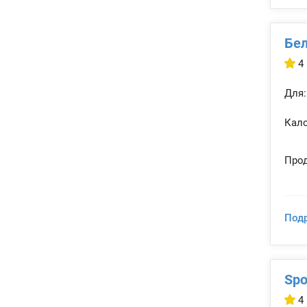
Бел
4
Для:
Кало
Прод
Под
Spo
4