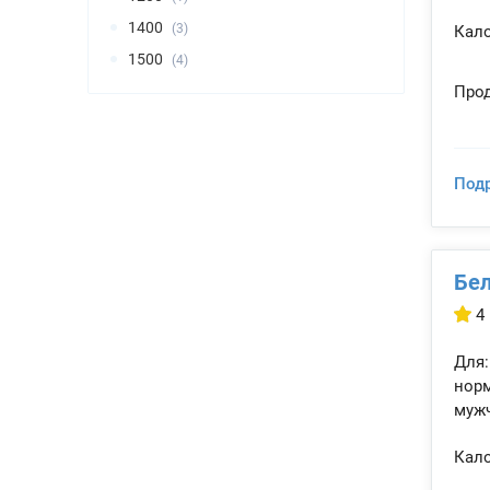
1400
(3)
Кало
1500
(4)
Прод
Под
Бел
4
Для:
норм
мужч
Кало