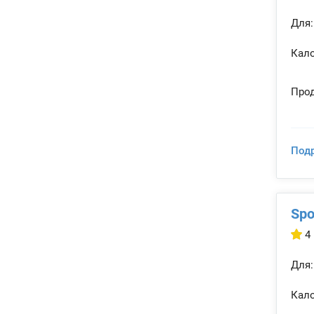
Для:
Кало
Прод
Под
Spo
4
Для:
Кало