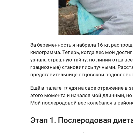
За беременность я набрала 16 кг, распро
килограмма. Теперь, когда вес мой достиг 
узнала страшную тайну: по линии отца в
грациозные) становились тучными. Расста
представительнице отцовской родословн
Ещё в палате, глядя на свое отражение в з
этого момента и начался мой длинный, но
Мой послеродовой вес колебался в районе
Этап 1. Послеродовая диет