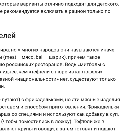
которые варианты отлично подходят для детского,
ие рекомендуется включать в рацион только по
елей
мира, но у многих народов они называются иначе.
 (meat − мясо, ball − шарик), причем такое
ню российских ресторанов. Ведь «митболы с
иднее, чем «тефтели с пюре из картофеля».
зной «национальности» нет, существуют только
и.
 путают) с фрикадельками, но эти мясные изделия
составом и способом приготовления. Фрикадельки
рша со специями и используют как добавку в суп,
(чтобы поместились в ложку). Тефтели же в
авляют крупы и овощи, а затем готовят и подают