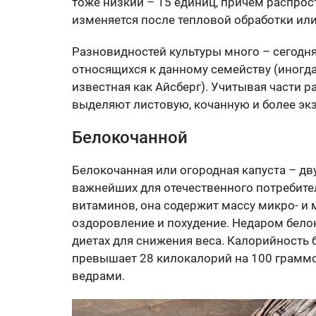
тоже низкий – 15 единиц, причем распрост
изменяется после тепловой обработки или
Разновидностей культуры много – сегодня
относящихся к данному семейству (иногд
известная как Айсберг). Учитывая части р
выделяют листовую, кочанную и более эк
Белокочанной
Белокочанная или огородная капуста – дв
важнейших для отечественного потребите
витаминов, она содержит массу микро- и
оздоровление и похудение. Недаром бело
диетах для снижения веса. Калорийность 
превышает 28 килокалорий на 100 граммо
ведрами.