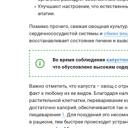
Улучшают настроение, что естественн
апатии.
Помимо прочего, свежая овощная культу
сердечнососудистой системы и
обмен ве
восстанавливает состояние печени и выв
Во время соблюдения
капустн
что обусловлено высоким соде
Важно отметить, что капуста – овощ с от
факт к любому из ее видов. Благодаря на
растительной клетчатки, переваривание к
достаточно калорий, обеспечивается так 
пищеварения
1
. Для похудения это несом
в рационе, тем быстрее происходит устра