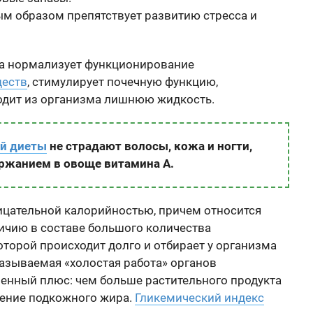
ым образом препятствует развитию стресса и
ра нормализует функционирование
ществ
, стимулирует почечную функцию,
одит из организма лишнюю жидкость.
ой диеты
не страдают волосы, кожа и ногти,
ржанием в овоще витамина А.
рицательной калорийностью, причем относится
личию в составе большого количества
оторой происходит долго и отбирает у организма
называемая «холостая работа» органов
ненный плюс: чем больше растительного продукта
нение подкожного жира.
Гликемический индекс