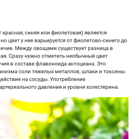
 красная, синяя или фиолетовая) является
о цвет у нее варьируется от фиолетово-синего до
зличие. Между овощами существует разница в
ная. Сразу нужно отметить необычный цвет
ичия в составе флавоноида антоциана. Это
низма соли тяжелых металлов, шлаки и токсины.
ействие на сосуды. Употребление
артериального давления и уровня холестерина.