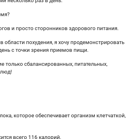
и несколько раз в день.
емя?
огов и просто сторонников здорового питания.
в области похудения, я хочу продемонстрировать
день с точки зрения приемов пищи.
е только сбалансированных, питательных,
блюд!
лока, которое обеспечивает организм клетчаткой,
ится всего 116 калорий.