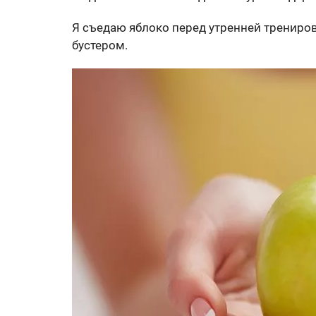
Я съедаю яблоко перед утренней трениро
бустером.