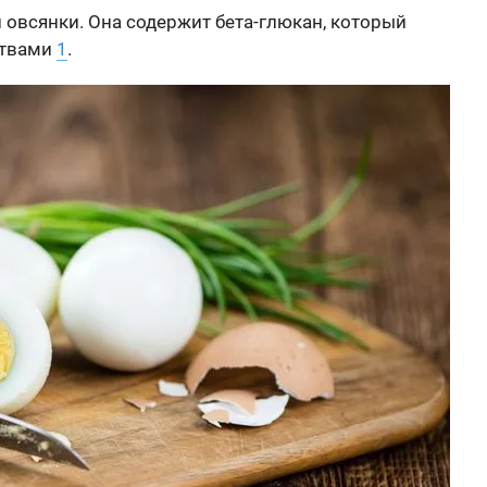
и овсянки. Она содержит бета-глюкан, который
ствами
1
.