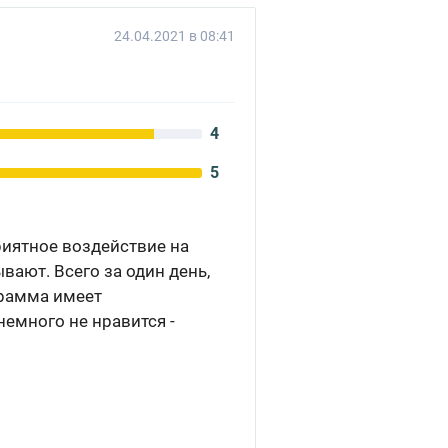
24.04.2021 в 08:41
4
5
риятное воздействие на
вают. Всего за один день,
грамма имеет
немного не нравится -