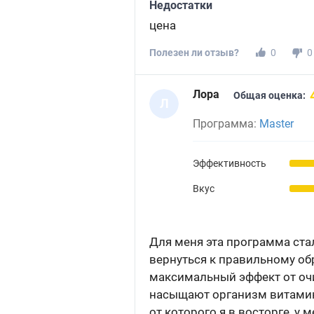
Недостатки
цена
Полезен ли отзыв?
0
0
Лора
Общая оценка:
Л
Программа:
Master
Эффективность
Вкус
Для меня эта программа ста
вернуться к правильному обр
максимальный эффект от оч
насыщают организм витамин
от которого я в восторге, у