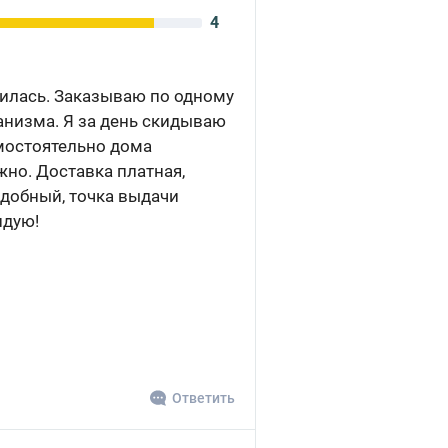
4
вилась. Заказываю по одному
ганизма. Я за день скидываю
амостоятельно дома
но. Доставка платная,
удобный, точка выдачи
ндую!
Ответить