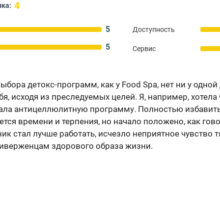
4
ка:
5
Доступность
5
Сервис
ыбора детокс-программ, как у Food Spa, нет ни у одной
я, исходя из преследуемых целей. Я, например, хотела 
ала антицеллюлитную программу. Полностью избавиться
уется времени и терпения, но начало положено, как го
ик стал лучше работать, исчезло неприятное чувство т
риверженцам здорового образа жизни.