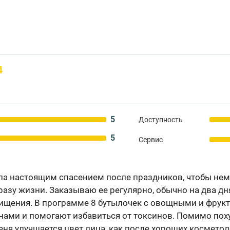
4
5
Доступность
5
Сервис
ла настоящим спасением после праздников, чтобы нем
азу жизни. Заказываю ее регулярно, обычно на два дн
ищения. В программе 8 бутылочек с овощными и фрук
ами и помогают избавиться от токсинов. Помимо поху
 меня улучшается цвет лица, как после хороших космето