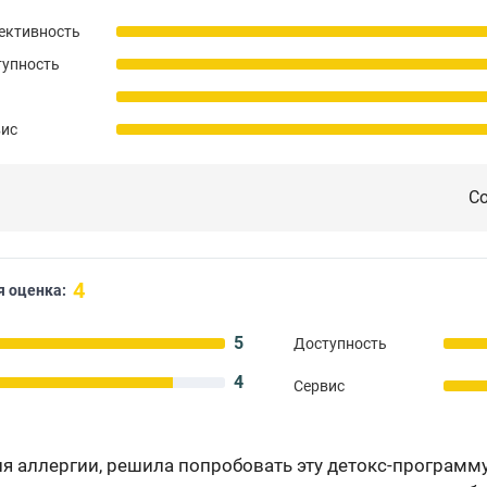
ективность
тупность
вис
Со
4
 оценка:
5
Доступность
4
Сервис
 аллергии, решила попробовать эту детокс-программу