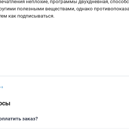
ечатления неплохие, программы двухдневная, способ
угими полезными веществами, однако противопоказа
тем как подписываться.
 →
осы
платить заказ?