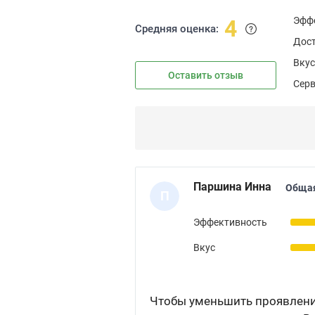
Эфф
4
Средняя оценка:
Дос
Вкус
Оставить отзыв
Сер
Паршина Инна
Общая
П
Эффективность
Вкус
Чтобы уменьшить проявления