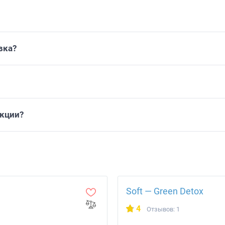
вка?
укции?
Soft — Green Detox
4
Отзывов: 1