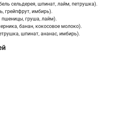
ебель сельдерея, шпинат, лайм, петрушка).
ь, грейпфрут, имбирь).
и пшеницы, груша, лайм).
черника, банан, кокосовое молоко).
петрушка, шпинат, ананас, имбирь).
ей