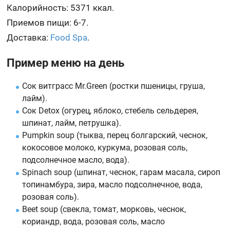
Калорийность: 5371 ккал.
Приемов пищи: 6-7.
Доставка:
Food Spa
.
Пример меню на день
Сок витграсс Mr.Green (ростки пшеницы, груша,
лайм).
Сок Detox (огурец, яблоко, стебель сельдерея,
шпинат, лайм, петрушка).
Pumpkin soup (тыква, перец болгарский, чеснок,
кокосовое молоко, куркума, розовая соль,
подсолнечное масло, вода).
Spinach soup (шпинат, чеснок, гарам масала, сироп
топинамбура, зира, масло подсолнечное, вода,
розовая соль).
Beet soup (свекла, томат, морковь, чеснок,
кориандр, вода, розовая соль, масло