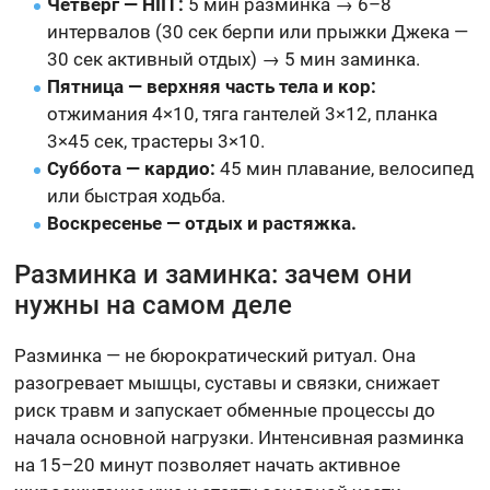
Четверг — HIIT:
5 мин разминка → 6–8
интервалов (30 сек берпи или прыжки Джека —
30 сек активный отдых) → 5 мин заминка.
Пятница — верхняя часть тела и кор:
отжимания 4×10, тяга гантелей 3×12, планка
3×45 сек, трастеры 3×10.
Суббота — кардио:
45 мин плавание, велосипед
или быстрая ходьба.
Воскресенье — отдых и растяжка.
Разминка и заминка: зачем они
нужны на самом деле
Разминка — не бюрократический ритуал. Она
разогревает мышцы, суставы и связки, снижает
риск травм и запускает обменные процессы до
начала основной нагрузки. Интенсивная разминка
на 15–20 минут позволяет начать активное