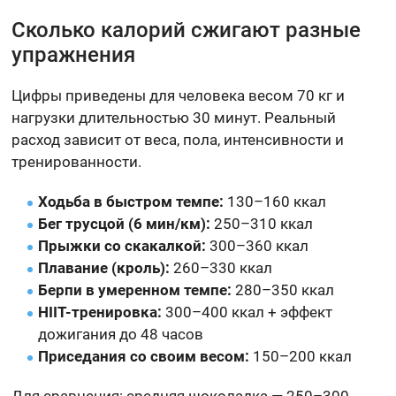
Сколько калорий сжигают разные
упражнения
Цифры приведены для человека весом 70 кг и
нагрузки длительностью 30 минут. Реальный
расход зависит от веса, пола, интенсивности и
тренированности.
Ходьба в быстром темпе:
130–160 ккал
Бег трусцой (6 мин/км):
250–310 ккал
Прыжки со скакалкой:
300–360 ккал
Плавание (кроль):
260–330 ккал
Берпи в умеренном темпе:
280–350 ккал
HIIT-тренировка:
300–400 ккал + эффект
дожигания до 48 часов
Приседания со своим весом:
150–200 ккал
Для сравнения: средняя шоколадка — 250–300