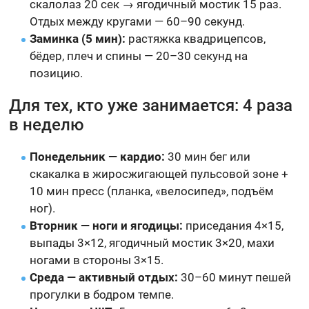
скалолаз 20 сек → ягодичный мостик 15 раз.
Отдых между кругами — 60–90 секунд.
Заминка (5 мин):
растяжка квадрицепсов,
бёдер, плеч и спины — 20–30 секунд на
позицию.
Для тех, кто уже занимается: 4 раза
в неделю
Понедельник — кардио:
30 мин бег или
скакалка в жиросжигающей пульсовой зоне +
10 мин пресс (планка, «велосипед», подъём
ног).
Вторник — ноги и ягодицы:
приседания 4×15,
выпады 3×12, ягодичный мостик 3×20, махи
ногами в стороны 3×15.
Среда — активный отдых:
30–60 минут пешей
прогулки в бодром темпе.