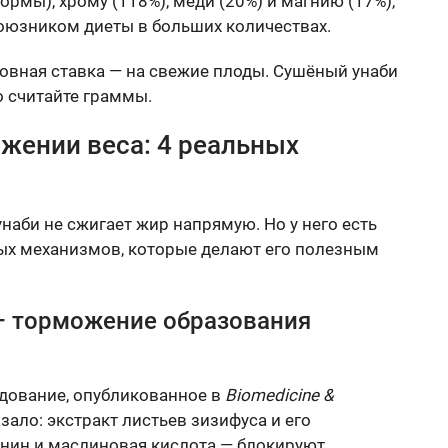
рмы), хрому (118%), меди (20%) и магнию (17%),
 союзником диеты в больших количествах.
новная ставка — на свежие плоды. Сушёный унаби
но считайте граммы.
ижении веса: 4 реальных
наби не сжигает жир напрямую. Но у него есть
ых механизмов, которые делают его полезным
— торможение образования
дование, опубликованное в
Biomedicine &
азало: экстракт листьев зизифуса и его
енин и маслиновая кислота — блокируют