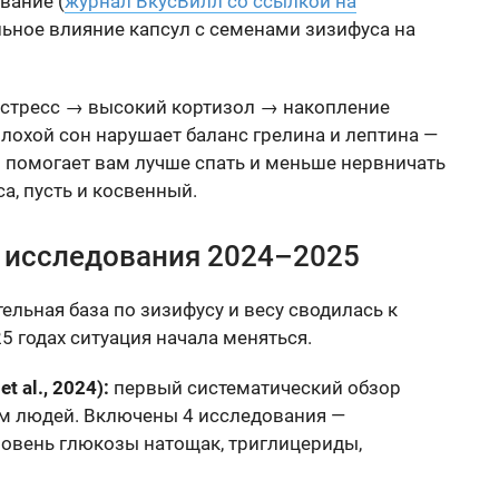
вание (
журнал ВкусВилл со ссылкой на
льное влияние капсул с семенами зизифуса на
й стресс → высокий кортизол → накопление
лохой сон нарушает баланс грелина и лептина —
и помогает вам лучше спать и меньше нервничать
а, пусть и косвенный.
е исследования 2024–2025
ельная база по зизифусу и весу сводилась к
5 годах ситуация начала меняться.
 al., 2024):
первый систематический обзор
м людей. Включены 4 исследования —
ровень глюкозы натощак, триглицериды,