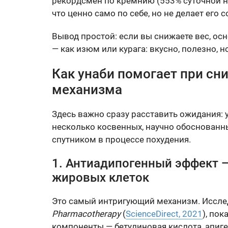
рекордсмен по кремнию (553% суточной но
что ценно само по себе, но не делает его
Вывод простой: если вы снижаете вес, ос
— как изюм или курага: вкусно, полезно, 
Как унаби помогает при сн
механизма
Здесь важно сразу расставить ожидания: у
несколько косвенных, научно обоснованн
спутником в процессе похудения.
1. Антиадипогенный эффект 
жировых клеток
Это самый интригующий механизм. Иссле
Pharmacotherapy
(
ScienceDirect, 2021
), пок
компоненты — бетулиновая кислота, апиг