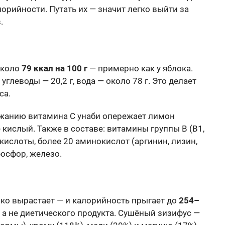
орийности. Путать их — значит легко выйти за
.
около
79 ккал на 100 г
— примерно как у яблока.
, углеводы — 20,2 г, вода — около 78 г. Это делает
са.
ржанию витамина C унаби опережает лимон
 кислый. Также в составе: витамины группы B (B1,
 кислоты, более 20 аминокислот (аргинин, лизин,
фосфор, железо.
ко вырастает — и калорийность прыгает до
254–
, а не диетического продукта. Сушёный зизифус —