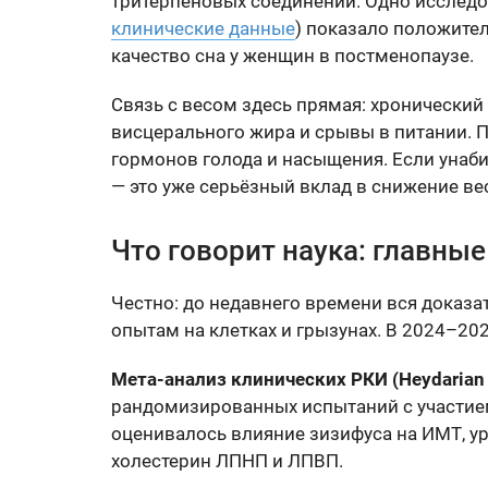
тритерпеновых соединений. Одно исследо
клинические данные
) показало положите
качество сна у женщин в постменопаузе.
Связь с весом здесь прямая: хронически
висцерального жира и срывы в питании. П
гормонов голода и насыщения. Если унаб
— это уже серьёзный вклад в снижение вес
Что говорит наука: главны
Честно: до недавнего времени вся доказат
опытам на клетках и грызунах. В 2024–202
Мета-анализ клинических РКИ (Heydarian et
рандомизированных испытаний с участие
оценивалось влияние зизифуса на ИМТ, у
холестерин ЛПНП и ЛПВП.