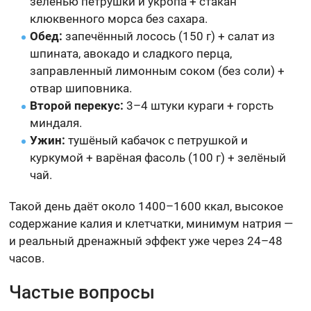
зеленью петрушки и укропа + стакан
клюквенного морса без сахара.
Обед:
запечённый лосось (150 г) + салат из
шпината, авокадо и сладкого перца,
заправленный лимонным соком (без соли) +
отвар шиповника.
Второй перекус:
3–4 штуки кураги + горсть
миндаля.
Ужин:
тушёный кабачок с петрушкой и
куркумой + варёная фасоль (100 г) + зелёный
чай.
Такой день даёт около 1400–1600 ккал, высокое
содержание калия и клетчатки, минимум натрия —
и реальный дренажный эффект уже через 24–48
часов.
Частые вопросы