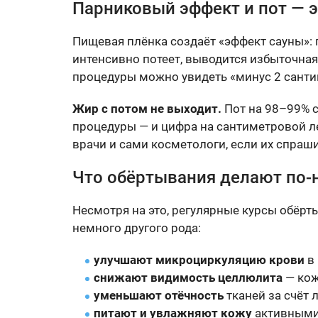
Парниковый эффект и пот — э
Пищевая плёнка создаёт «эффект сауны»: 
интенсивно потеет, выводится избыточна
процедуры можно увидеть «минус 2 сантиме
Жир с потом не выходит.
Пот на 98–99% с
процедуры — и цифра на сантиметровой ле
врачи и сами косметологи, если их спра
Что обёртывания делают по
Несмотря на это, регулярные курсы обёр
немного другого рода:
улучшают микроциркуляцию крови
в 
снижают видимость целлюлита
— кож
уменьшают отёчность
тканей за счёт
питают и увлажняют кожу
активными