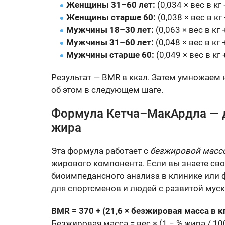
Женщины 31–60 лет:
(0,034 × вес в кг 
Женщины старше 60:
(0,038 × вес в кг
Мужчины 18–30 лет:
(0,063 × вес в кг 
Мужчины 31–60 лет:
(0,048 × вес в кг 
Мужчины старше 60:
(0,049 × вес в кг 
Результат — BMR в ккал. Затем умножаем 
об этом в следующем шаге.
Формула Кетча–МакАрдла — дл
жира
Эта формула работает с
безжировой массо
жирового компонента. Если вы знаете сво
биоимпедансного анализа в клинике или ф
для спортсменов и людей с развитой муск
BMR = 370 + (21,6 × безжировая масса в к
Безжировая масса = вес × (1 − % жира / 10