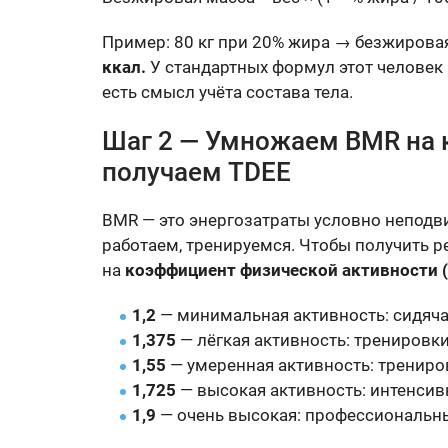
Пример: 80 кг при 20% жира → безжировая 
ккал.
У стандартных формул этот человек 
есть смысл учёта состава тела.
Шаг 2 — Умножаем BMR на 
получаем TDEE
BMR — это энергозатраты условно неподв
работаем, тренируемся. Чтобы получить 
на
коэффициент физической активности (
1,2
— минимальная активность: сидячая
1,375
— лёгкая активность: тренировки
1,55
— умеренная активность: трениро
1,725
— высокая активность: интенсив
1,9
— очень высокая: профессиональны