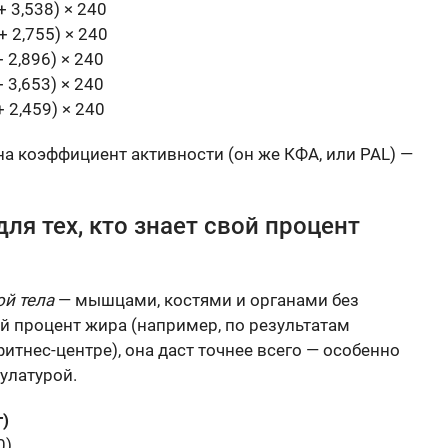
+ 3,538) × 240
 + 2,755) × 240
+ 2,896) × 240
+ 3,653) × 240
+ 2,459) × 240
на коэффициент активности (он же КФА, или PAL) —
я тех, кто знает свой процент
й тела
— мышцами, костями и органами без
й процент жира (например, по результатам
итнес-центре), она даст точнее всего — особенно
улатурой.
г)
0)