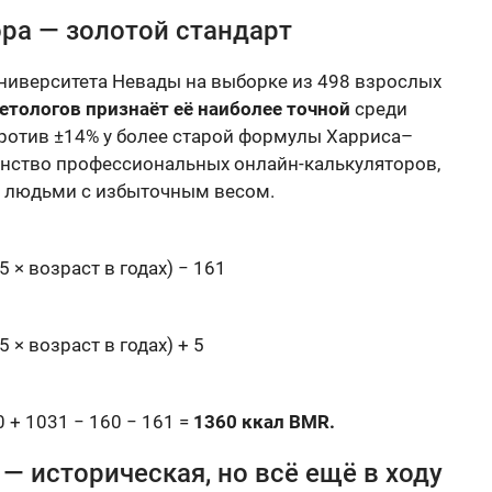
а — золотой стандарт
Университета Невады на выборке из 498 взрослых
етологов признаёт её наиболее точной
среди
против ±14% у более старой формулы Харриса–
инство профессиональных онлайн-калькуляторов,
с людьми с избыточным весом.
(5 × возраст в годах) − 161
(5 × возраст в годах) + 5
50 + 1031 − 160 − 161 =
1360 ккал BMR.
 историческая, но всё ещё в ходу