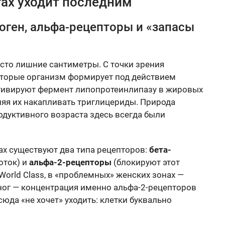
гах уходит последним
роген, альфа-рецепторы и «запасы
осто лишние сантиметры. С точки зрения
которые организм формирует под действием
тивируют фермент липопротеинлипазу в жировых
ляя их накапливать триглицериды. Природа
одуктивного возраста здесь всегда были
ках существуют два типа рецепторов:
бета-
оток) и
альфа-2-рецепторы
(блокируют этот
World Class, в «проблемных» женских зонах —
 ног — концентрация именно альфа-2-рецепторов
юда «не хочет» уходить: клетки буквально