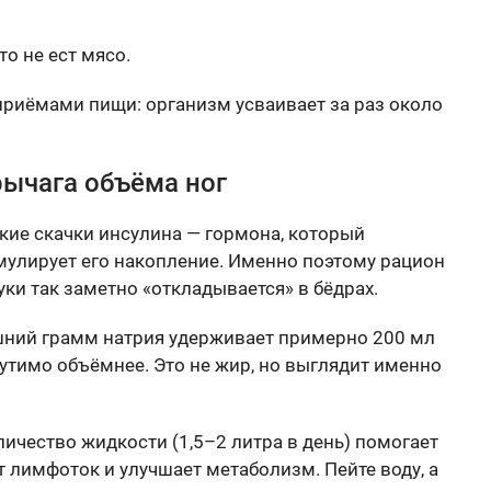
то не ест мясо.
риёмами пищи: организм усваивает за раз около
рычага объёма ног
ие скачки инсулина — гормона, который
имулирует его накопление. Именно поэтому рацион
ки так заметно «откладывается» в бёдрах.
ишний грамм натрия удерживает примерно 200 мл
щутимо объёмнее. Это не жир, но выглядит именно
ичество жидкости (1,5–2 литра в день) помогает
т лимфоток и улучшает метаболизм. Пейте воду, а