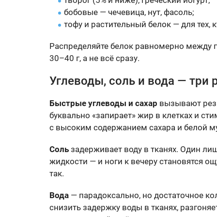
творог (5% и ниже), греческий йогурт;
бобовые — чечевица, нут, фасоль;
тофу и растительный белок — для тех, к
Распределяйте белок равномерно между п
30–40 г, а не всё сразу.
Углеводы, соль и вода — три 
Быстрые углеводы и сахар
вызывают резк
буквально «запирает» жир в клетках и ст
с высоким содержанием сахара и белой му
Соль
задерживает воду в тканях. Один л
жидкости — и ноги к вечеру становятся о
так.
Вода
— парадоксально, но достаточное кол
снизить задержку воды в тканях, разгоняе