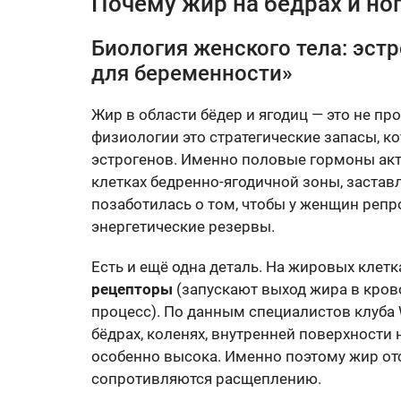
Почему жир на бёдрах и но
Биология женского тела: эст
для беременности»
Жир в области бёдер и ягодиц — это не пр
физиологии это стратегические запасы, 
эстрогенов. Именно половые гормоны ак
клетках бедренно-ягодичной зоны, застав
позаботилась о том, чтобы у женщин репр
энергетические резервы.
Есть и ещё одна деталь. На жировых клет
рецепторы
(запускают выход жира в кров
процесс). По данным специалистов клуба 
бёдрах, коленях, внутренней поверхности
особенно высока. Именно поэтому жир отс
сопротивляются расщеплению.