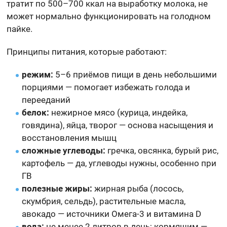
тратит по 500–700 ккал на выработку молока, не
может нормально функционировать на голодном
пайке.
Принципы питания, которые работают:
режим:
5–6 приёмов пищи в день небольшими
порциями — помогает избежать голода и
перееданий
белок:
нежирное мясо (курица, индейка,
говядина), яйца, творог — основа насыщения и
восстановления мышц
сложные углеводы:
гречка, овсянка, бурый рис,
картофель — да, углеводы нужны, особенно при
ГВ
полезные жиры:
жирная рыба (лосось,
скумбрия, сельдь), растительные масла,
авокадо — источники Омега-3 и витамина D
вода:
не менее 2 литров в день; кормящим —