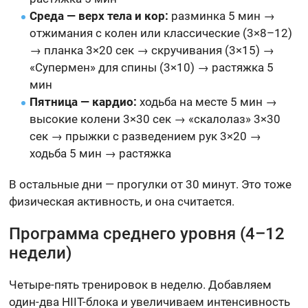
Среда — верх тела и кор:
разминка 5 мин →
отжимания с колен или классические (3×8–12)
→ планка 3×20 сек → скручивания (3×15) →
«Супермен» для спины (3×10) → растяжка 5
мин
Пятница — кардио:
ходьба на месте 5 мин →
высокие колени 3×30 сек → «скалолаз» 3×30
сек → прыжки с разведением рук 3×20 →
ходьба 5 мин → растяжка
В остальные дни — прогулки от 30 минут. Это тоже
физическая активность, и она считается.
Программа среднего уровня (4–12
недели)
Четыре-пять тренировок в неделю. Добавляем
один-два HIIT-блока и увеличиваем интенсивность