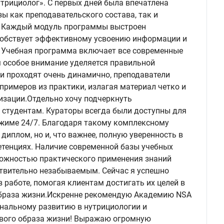
трициолог». С первых дней была впечатлена
ы как преподавательского состава, так и
. Каждый модуль программы выстроен
собствует эффективному усвоению информации и
 Учебная программа включает все современные
м особое внимание уделяется правильной
и проходят очень динамично, преподаватели
римеров из практики, излагая материал четко и
изации.
Отдельно хочу подчеркнуть
 студентам. Кураторы всегда были доступны для
ежиме 24/7. Благодаря такому комплексному
диплом, но и, что важнее, полную уверенность в
тенциях. Наличие современной базы учебных
можностью практического применения знаний
ствительно незабываемым. Сейчас я успешно
 работе, помогая клиентам достигать их целей в
браза жизни.
Искренне рекомендую Академию NSA
ональному развитию в нутрициологии и
вого образа жизни! Выражаю огромную