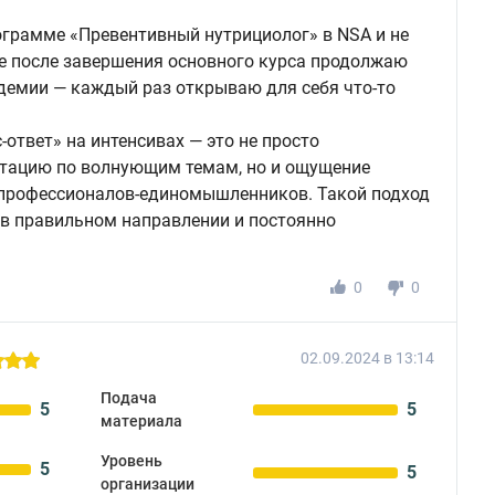
ограмме «Превентивный нутрициолог» в NSA и не
е после завершения основного курса продолжаю
демии — каждый раз открываю для себя что-то
ответ» на интенсивах — это не просто
тацию по волнующим темам, но и ощущение
 профессионалов-единомышленников. Такой подход
 в правильном направлении и постоянно
.
0
0
02.09.2024 в 13:14
Подача
5
5
материала
Уровень
5
5
организации