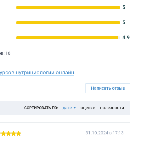
5
5
4.9
в: 16
курсов нутрициологии онлайн
.
Написать отзыв
дате
оценке
полезности
СОРТИРОВАТЬ ПО:
31.10.2024 в 17:13