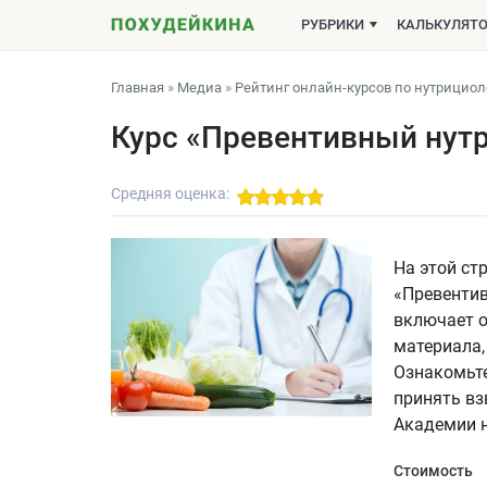
РУБРИКИ
КАЛЬКУЛЯТ
Главная
»
Медиа
»
Рейтинг онлайн-курсов по нутрициол
Курс «Превентивный нут
Средняя оценка:
На этой ст
«Превенти
включает о
материала,
Ознакомьте
принять вз
Академии н
Стоимость