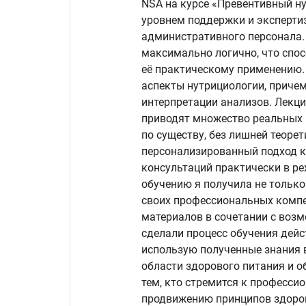
NSA на курсе «Превентивный ну
уровнем поддержки и экспертиз
административного персонала
максимально логично, что спо
её практическому применению.
аспекты нутрициологии, приче
интерпретации анализов. Лекци
приводят множество реальных п
по существу, без лишней теорет
персонализированный подход к
консультаций практически в р
обучению я получила не только 
своих профессиональных компе
материалов в сочетании с воз
сделали процесс обучения дей
использую полученные знания в
области здорового питания и о
тем, кто стремится к професси
продвижению принципов здоро