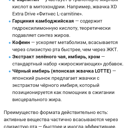
кислот в митохондрии. Например, жвачка XD
Extra Drive «Фитнес L-carnitine».
Гарциния камбоджийская
— содержит
гидроксилимонную кислоту, теоретически
подавляет синтез жиров.
Кофеин
— ускоряет метаболизм, всасывается
через слизистую рта быстрее, чем через ЖКТ.
Экстракт зелёного чая, имбирь, хром
—
стандартный набор «жиросжигающих» добавок.
Чёрный имбирь (японская жвачка LOTTE)
—
японский рынок предлагает жвачки с
экстрактом чёрного имбиря, который
позиционируется как помощник в сжигании
висцерального жира.
Преимущество формата действительно есть:
активные вещества частично всасываются через
слизистую рта — быстрее и иногда эффективнее,