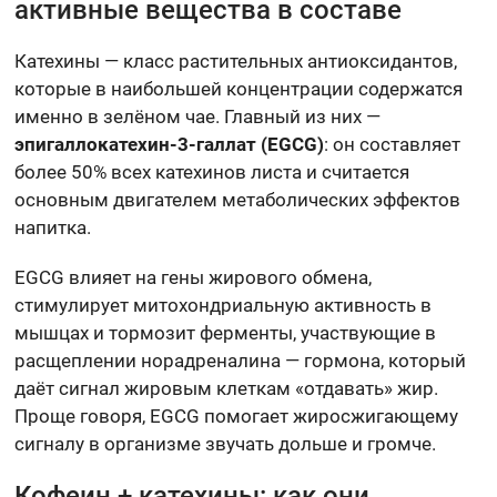
активные вещества в составе
Катехины — класс растительных антиоксидантов,
которые в наибольшей концентрации содержатся
именно в зелёном чае. Главный из них —
эпигаллокатехин-3-галлат (EGCG)
: он составляет
более 50% всех катехинов листа и считается
основным двигателем метаболических эффектов
напитка.
EGCG влияет на гены жирового обмена,
стимулирует митохондриальную активность в
мышцах и тормозит ферменты, участвующие в
расщеплении норадреналина — гормона, который
даёт сигнал жировым клеткам «отдавать» жир.
Проще говоря, EGCG помогает жиросжигающему
сигналу в организме звучать дольше и громче.
Кофеин + катехины: как они