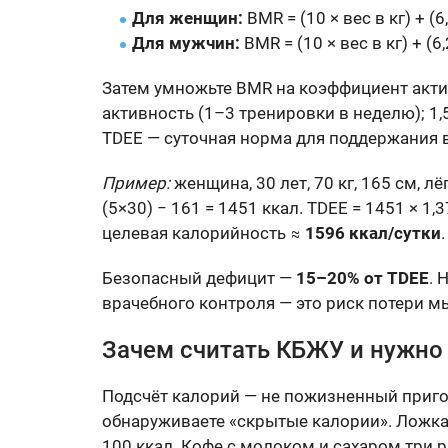
Для женщин:
BMR = (10 × вес в кг) + (6
Для мужчин:
BMR = (10 × вес в кг) + (6,
Затем умножьте BMR на коэффициент актив
активность (1–3 тренировки в неделю); 1,
TDEE — суточная норма для поддержания в
Пример:
женщина, 30 лет, 70 кг, 165 см, лё
(5×30) − 161 = 1451 ккал. TDEE = 1451 × 1
целевая калорийность ≈
1596 ккал/сутки
.
Безопасный дефицит —
15–20% от TDEE
. 
врачебного контроля — это риск потери 
Зачем считать КБЖУ и нужно 
Подсчёт калорий — не пожизненный пригов
обнаруживаете «скрытые калории». Ложка 
100 ккал. Кофе с молоком и сахаром три р