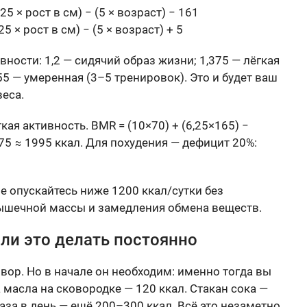
,25 × рост в см) − (5 × возраст) − 161
25 × рост в см) − (5 × возраст) + 5
ности: 1,2 — сидячий образ жизни; 1,375 — лёгкая
55 — умеренная (3–5 тренировок). Это и будет ваш
еса.
гкая активность. BMR = (10×70) + (6,25×165) −
,375 ≈ 1995 ккал. Для похудения — дефицит 20%:
Не опускайтесь ниже 1200 ккал/сутки без
мышечной массы и замедления обмена веществ.
ли это делать постоянно
ор. Но в начале он необходим: именно тогда вы
масла на сковородке — 120 ккал. Стакан сока —
аза в день — ещё 200–300 ккал. Всё это незаметно