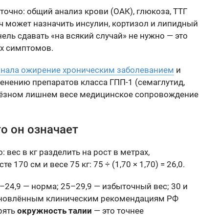
точно: общий анализ крови (ОАК), глюкоза, ТТГ
ч может назначить инсулин, кортизол и липидный
ль сдавать «на всякий случай» не нужно — это
их симптомов.
нала ожирение хроническим заболеванием
и
нению препаратов класса ГПП-1 (семаглутид,
рьёзном лишнем весе медицинское сопровождение
о он означает
 вес в кг разделить на рост в метрах,
170 см и весе 75 кг: 75 ÷ (1,70 × 1,70) = 26,0.
–24,9 — норма; 25–29,9 — избыточный вес; 30 и
обновлённым клиническим рекомендациям РФ
рять
окружность талии
— это точнее