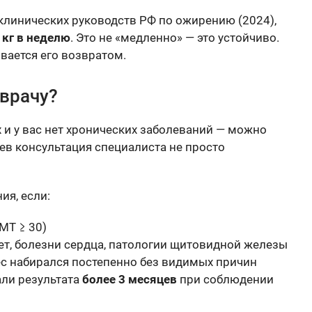
линических руководств РФ по ожирению (2024),
 кг в неделю
. Это не «медленно» — это устойчиво.
вается его возвратом.
 врачу?
 и у вас нет хронических заболеваний — можно
аев консультация специалиста не просто
ия, если:
МТ ≥ 30)
ет, болезни сердца, патологии щитовидной железы
вес набирался постепенно без видимых причин
али результата
более 3 месяцев
при соблюдении