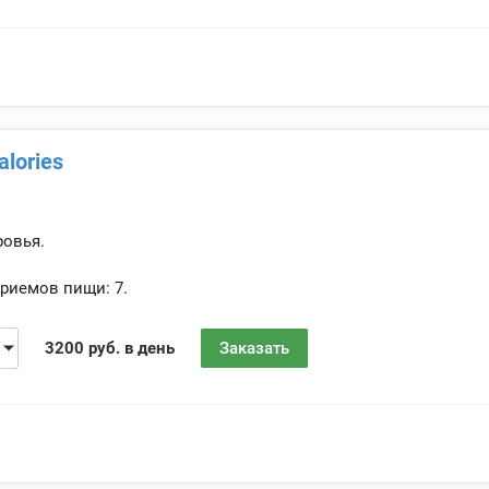
alories
ровья.
риемов пищи:
7.
3200 руб. в день
Заказать