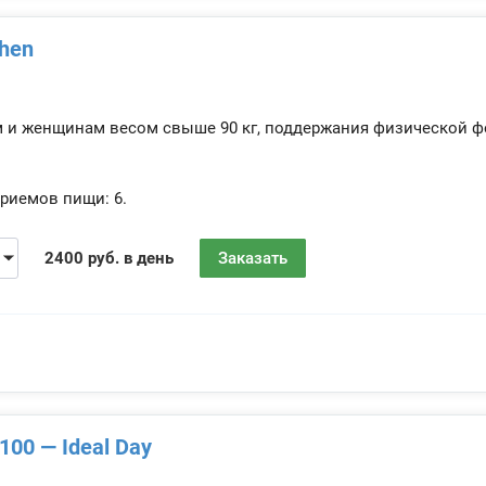
chen
м и женщинам весом свыше 90 кг, поддержания физической
риемов пищи:
6.
2400 руб. в день
Заказать
00 — Ideal Day