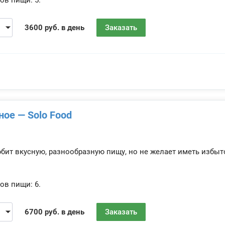
ов пищи:
5.
3600 руб. в день
Заказать
ное — Solo Food
юбит вкусную, разнообразную пищу, но не желает иметь избы
ов пищи:
6.
6700 руб. в день
Заказать