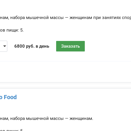
инам, набора мышечной массы — женщинам при занятиях спо
ов пищи:
5.
6800 руб. в день
Заказать
lo Food
инам, набора мышечной массы — женщинам.