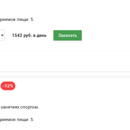
риемов пищи:
5.
1542 руб. в день
Заказать
-12%
 занятиях спортом.
риемов пищи:
5.