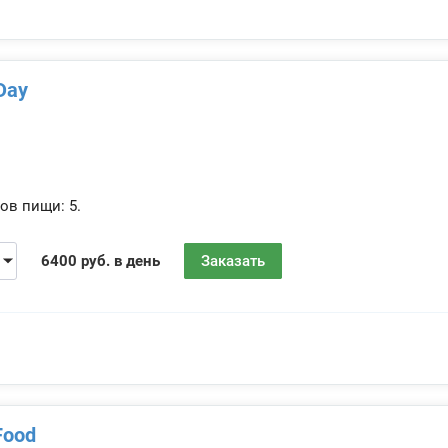
Day
ов пищи:
5.
6400 руб. в день
Заказать
Food