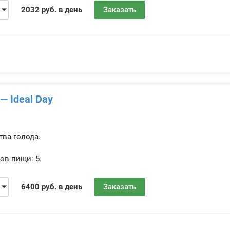
2032 руб. в день
Заказать
— Ideal Day
тва голода.
ов пищи:
5.
6400 руб. в день
Заказать