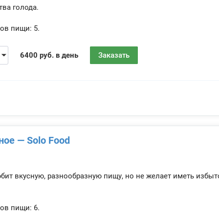
тва голода.
ов пищи:
5.
6400 руб. в день
Заказать
ное — Solo Food
юбит вкусную, разнообразную пищу, но не желает иметь избы
ов пищи:
6.