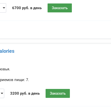
6700 руб. в день
Заказать
alories
ровья.
риемов пищи:
7.
3200 руб. в день
Заказать