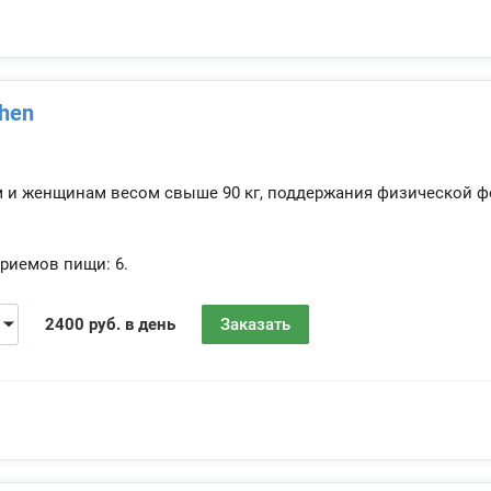
chen
м и женщинам весом свыше 90 кг, поддержания физической
риемов пищи:
6.
2400 руб. в день
Заказать