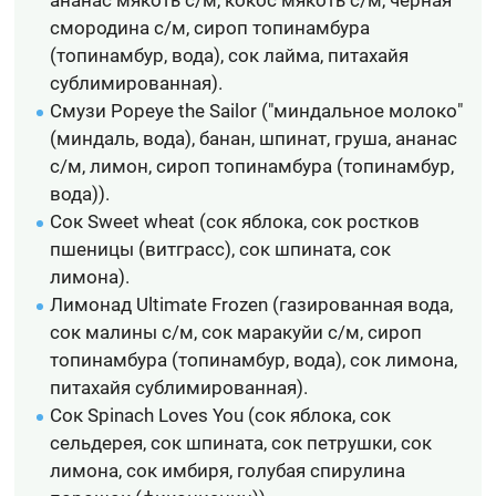
ананас мякоть с/м, кокос мякоть с/м, чёрная
смородина с/м, сироп топинамбура
(топинамбур, вода), сок лайма, питахайя
сублимированная).
Смузи Popeye the Sailor ("миндальное молоко"
(миндаль, вода), банан, шпинат, груша, ананас
с/м, лимон, сироп топинамбура (топинамбур,
вода)).
Сок Sweet wheat (cок яблока, cок ростков
пшеницы (витграсс), cок шпината, сок
лимона).
Лимонад Ultimate Frozen (газированная вода,
сок малины с/м, сок маракуйи с/м, сироп
топинамбура (топинамбур, вода), сок лимона,
питахайя сублимированная).
Сок Spinach Loves You (сок яблока, сок
сельдерея, сок шпината, сок петрушки, сок
лимона, сок имбиря, голубая спирулина