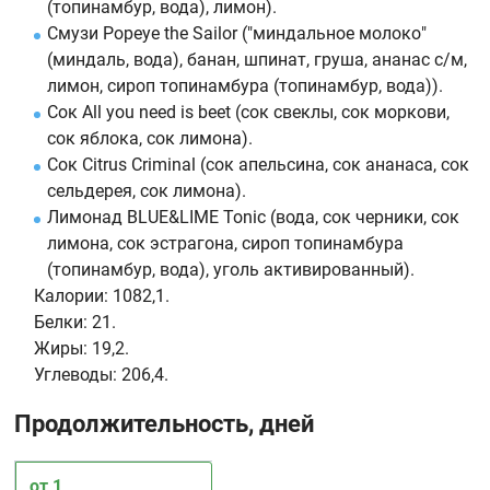
(топинамбур, вода), лимон).
Смузи Popeye the Sailor ("миндальное молоко"
(миндаль, вода), банан, шпинат, груша, ананас с/м,
лимон, сироп топинамбура (топинамбур, вода)).
Сок All you need is beet (сок свеклы, сок моркови,
сок яблока, сок лимона).
Сок Citrus Criminal (сок апельсина, сок ананаса, сок
сельдерея, сок лимона).
Лимонад BLUE&LIME Toniс (вода, сок черники, сок
лимона, сок эстрагона, сироп топинамбура
(топинамбур, вода), уголь активированный).
Калории:
1082,1.
Белки:
21.
Жиры:
19,2.
Углеводы:
206,4.
Продолжительность, дней
от 1