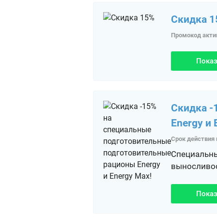
Скидка 
Промокод акти
Показ
Скидка -
Energy и 
Срок действия 
Специальны
выносливост
Показ