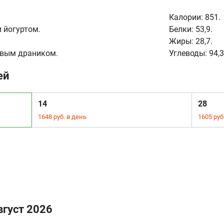
Калории:
851.
и йогуртом.
Белки:
53,9.
Жиры:
28,7.
овым драником.
Углеводы:
94,3
ей
14
28
1648 руб. в день
1605 руб
вгуст 2026