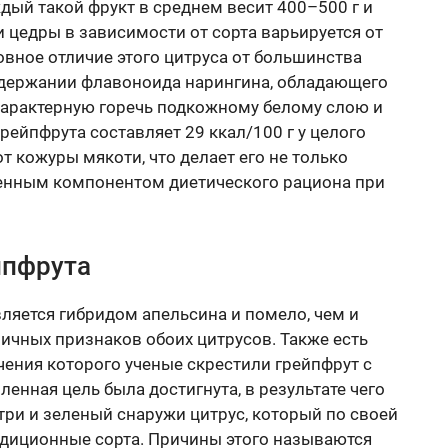
дый такой фрукт в среднем весит 400–500 г и
и цедры в зависимости от сорта варьируется от
овное отличие этого цитруса от большинства
держании флавоноида нарингина, обладающего
характерную горечь подкожному белому слою и
рейпфрута составляет 29 ккал/100 г у целого
т кожуры мякоти, что делает его не только
енным компонентом диетического рациона при
йпфрута
вляется гибридом апельсина и помело, чем и
пичных признаков обоих цитрусов. Также есть
чения которого ученые скрестили грейпфрут с
ленная цель была достигнута, в результате чего
три и зеленый снаружи цитрус, который по своей
адиционные сорта. Причины этого называются