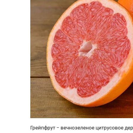
Грейпфрут − вечнозеленое цитрусовое де