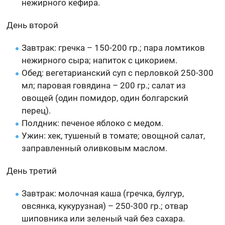
нежирного кефира.
День второй
Завтрак: гречка – 150-200 гр.; пара ломтиков
нежирного сыра; напиток с цикорием.
Обед: вегетарианский суп с перловкой 250-300
мл; паровая говядина – 200 гр.; салат из
овощей (один помидор, один болгарский
перец).
Полдник: печеное яблоко с медом.
Ужин: хек, тушеный в томате; овощной салат,
заправленный оливковым маслом.
День третий
Завтрак: молочная каша (гречка, булгур,
овсянка, кукурузная) – 250-300 гр.; отвар
шиповника или зеленый чай без сахара.