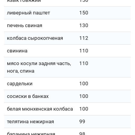
ливерный паштет
150
печень свиная
130
колбаса сырокопченая
112
свинина
110
мясо косули задняя часть,
110
нога, спина
сардельки
100
сосиски в банках
100
белая мюнхенская колбаса
100
телятина нежирная
99
баранина нежирная
98