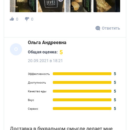
0
0
Ответить
Ольга Андреевна
О
5
Общая оценка:
20.09.2021 в 18:21
5
Эффективность
5
Доступность
5
Качество еды
5
Вкус
5
Сервис
Доставка в буквальном смысле делает мне