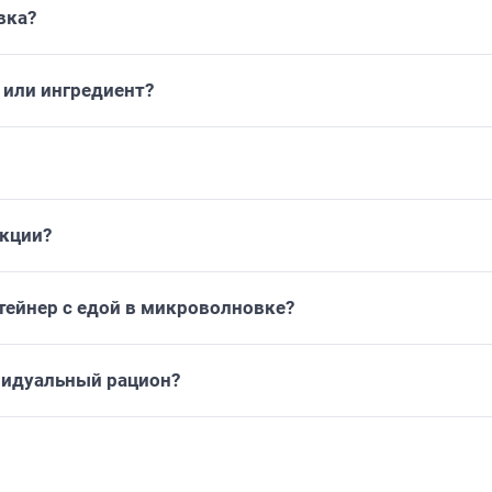
вка?
или ингредиент?
укции?
тейнер с едой в микроволновке?
видуальный рацион?