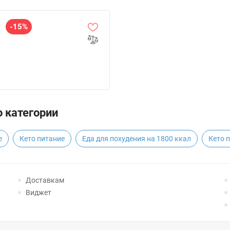
-15%
 категории
е
Кето питание
Еда для похудения на 1800 ккал
Кето 
Доставкам
Виджет