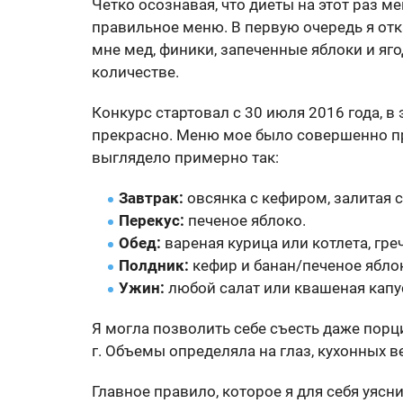
Четко осознавая, что диеты на этот раз ме
правильное меню. В первую очередь я отк
мне мед, финики, запеченные яблоки и яг
количестве.
Конкурс стартовал с 30 июля 2016 года, 
прекрасно. Меню мое было совершенно п
выглядело примерно так:
Завтрак:
овсянка с кефиром, залитая с
Перекус:
печеное яблоко.
Обед:
вареная курица или котлета, гре
Полдник:
кефир и банан/печеное ябло
Ужин:
любой салат или квашеная капус
Я могла позволить себе съесть даже пор
г. Объемы определяла на глаз, кухонных ве
Главное правило, которое я для себя уясн