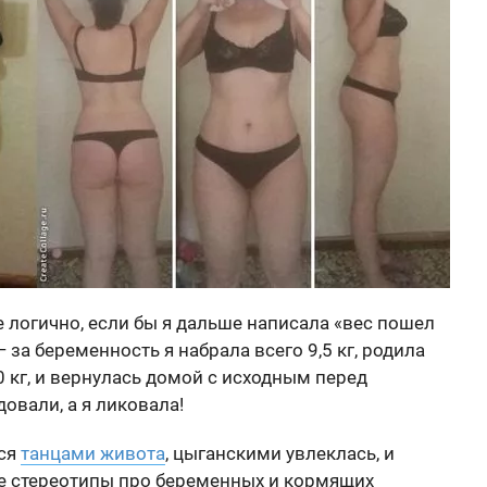
е логично, если бы я дальше написала «вес пошел
— за беременность я набрала всего 9,5 кг, родила
 кг, и вернулась домой с исходным перед
вали, а я ликовала!
ься
танцами живота
, цыганскими увлеклась, и
все стереотипы про беременных и кормящих