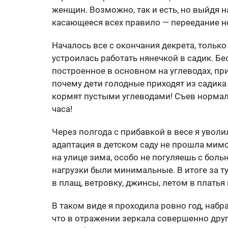
женщин. Возможно, так и есть, но выйдя н
касающееся всех правило — переедание н
Началось все с окончания декрета, только 
устроилась работать нянечкой в садик. Б
построенное в основном на углеводах, приб
почему дети голодные приходят из садика —
кормят пустыми углеводами! Съев нормаль
часа!
Через полгода с прибавкой в весе я уволил
адаптация в детском саду не прошла мимо
на улице зима, особо не погуляешь с бол
нагрузки были минимальные. В итоге за ту 
в плащ, ветровку, джинсы, летом в платья и
В таком виде я проходила ровно год, набр
что в отражении зеркала совершенно друго