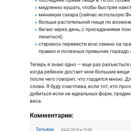
последний прием пищи в 18:00, позже
медленно кушать, чтобы быстрее наест
минимум сахара (сейчас использую Фи
больше растительной пищи по возмож
бегаю через день, с приседаниями по
лениться);
стараюсь перевести всю семью на пра
правил и полезных привычек гораздо 
Теперь я знаю одно — еще раз разъесться 
когда ребенок достает мои большие вещи 
после чего говорит, что гордится мною. 
слова. Я буду счастлива, если тот, кто пр
добиться если не идеальных форм, проди
веса.
Комментарии:
Татьяна
24.02.2019 в 15:30