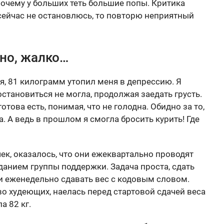
почему у больших теть большие попы. Критика
 сейчас не остановлюсь, то повторю неприятный
ьно, жалко…
, 81 килограмм утопил меня в депрессию. Я
 остановиться не могла, продолжая заедать грусть.
отова есть, понимая, что не голодна. Обидно за то,
а. А ведь в прошлом я смогла бросить курить! Где
к, оказалось, что они ежеквартально проводят
анием группы поддержки. Задача проста, сдать
и еженедельно сдавать вес с кодовым словом.
во худеющих, наелась перед стартовой сдачей веса
а 82 кг.