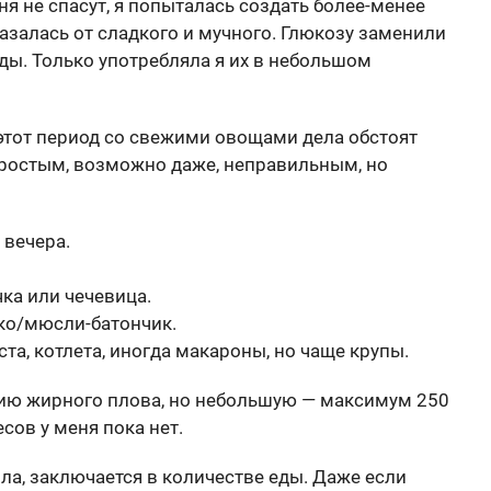
ня не спасут, я попыталась создать более-менее
азалась от сладкого и мучного. Глюкозу заменили
оды. Только употребляла я их в небольшом
в этот период со свежими овощами дела обстоят
ростым, возможно даже, неправильным, но
 вечера.
чка или чечевица.
ко/мюсли-батончик.
та, котлета, иногда макароны, но чаще крупы.
цию жирного плова, но небольшую — максимум 250
сов у меня пока нет.
ила, заключается в количестве еды. Даже если