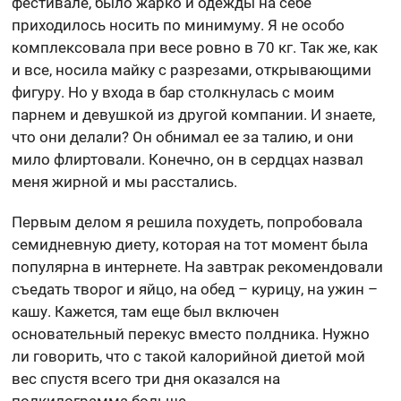
фестивале, было жарко и одежды на себе
приходилось носить по минимуму. Я не особо
комплексовала при весе ровно в 70 кг. Так же, как
и все, носила майку с разрезами, открывающими
фигуру. Но у входа в бар столкнулась с моим
парнем и девушкой из другой компании. И знаете,
что они делали? Он обнимал ее за талию, и они
мило флиртовали. Конечно, он в сердцах назвал
меня жирной и мы расстались.
Первым делом я решила похудеть, попробовала
семидневную диету, которая на тот момент была
популярна в интернете. На завтрак рекомендовали
съедать творог и яйцо, на обед – курицу, на ужин –
кашу. Кажется, там еще был включен
основательный перекус вместо полдника. Нужно
ли говорить, что с такой калорийной диетой мой
вес спустя всего три дня оказался на
полкилограмма больше.