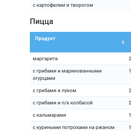
с картофелем и творогом
Пицца
Продукт
маргарита
с грибами и маринованными
огурцами
с грибами и луком
с грибами и п/к колбасой
с кальмарами
с куриными потрохами на ржаном