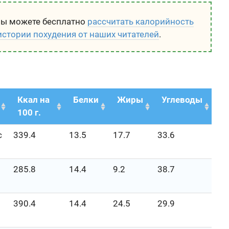
вы можете бесплатно
рассчитать калорийность
истории похудения от наших читателей
.
Ккал на
Белки
Жиры
Углеводы
100 г.
с
339.4
13.5
17.7
33.6
285.8
14.4
9.2
38.7
390.4
14.4
24.5
29.9