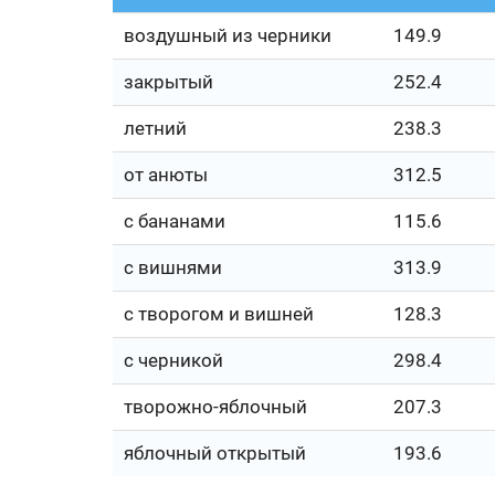
воздушный из черники
149.9
закрытый
252.4
летний
238.3
от анюты
312.5
с бананами
115.6
с вишнями
313.9
с творогом и вишней
128.3
с черникой
298.4
творожно-яблочный
207.3
яблочный открытый
193.6