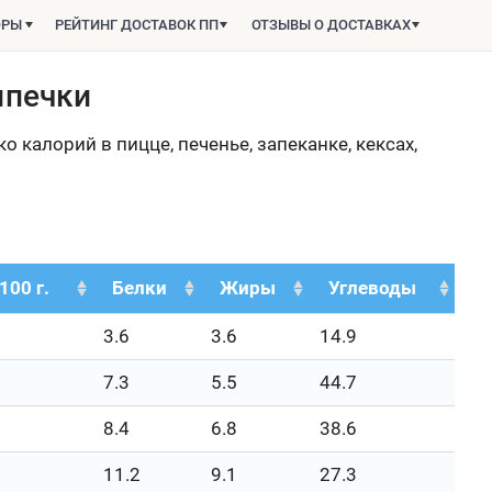
ОРЫ
РЕЙТИНГ ДОСТАВОК ПП
ОТЗЫВЫ О ДОСТАВКАХ
ыпечки
о калорий в пицце, печенье, запеканке, кексах,
100 г.
Белки
Жиры
Углеводы
3.6
3.6
14.9
7.3
5.5
44.7
8.4
6.8
38.6
11.2
9.1
27.3