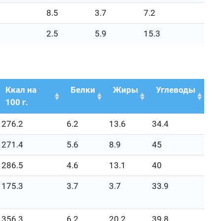
8.5
3.7
7.2
2.5
5.9
15.3
Ккал на
Белки
Жиры
Углеводы
100 г.
276.2
6.2
13.6
34.4
271.4
5.6
8.9
45
286.5
4.6
13.1
40
175.3
3.7
3.7
33.9
356.3
6.2
20.2
39.8