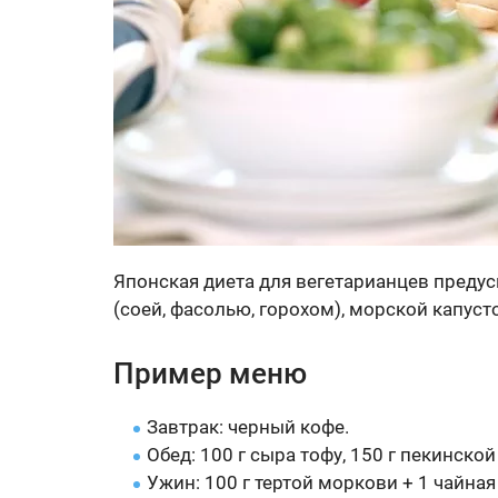
Японская диета для вегетарианцев преду
(соей, фасолью, горохом), морской капуст
Пример меню
Завтрак: черный кофе.
Обед: 100 г сыра тофу, 150 г пекинской
Ужин: 100 г тертой моркови + 1 чайна