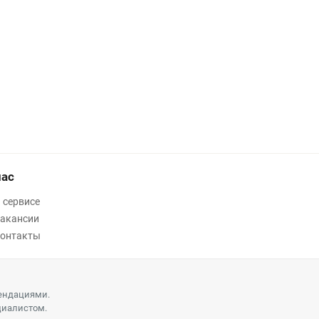
нас
 сервисе
акансии
онтакты
ендациями.
циалистом.