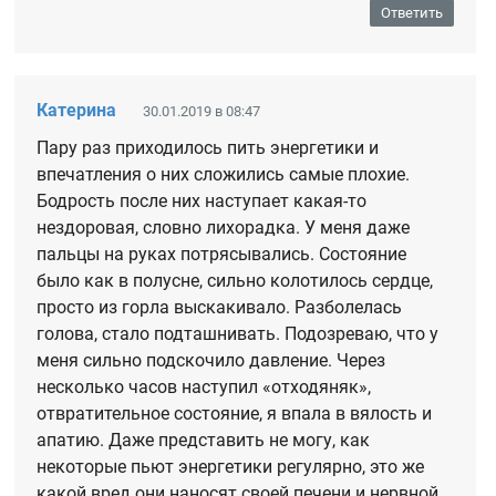
Ответить
Катерина
30.01.2019 в 08:47
Пару раз приходилось пить энергетики и
впечатления о них сложились самые плохие.
Бодрость после них наступает какая-то
нездоровая, словно лихорадка. У меня даже
пальцы на руках потрясывались. Состояние
было как в полусне, сильно колотилось сердце,
просто из горла выскакивало. Разболелась
голова, стало подташнивать. Подозреваю, что у
меня сильно подскочило давление. Через
несколько часов наступил «отходяняк»,
отвратительное состояние, я впала в вялость и
апатию. Даже представить не могу, как
некоторые пьют энергетики регулярно, это же
какой вред они наносят своей печени и нервной