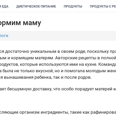
Я ЕДА
ДИЕТИЧЕСКОЕ ПИТАНИЕ
ПРОДУКТЫ
ПРОДУКТЫ С Р
ормим маму
логи
я достаточно уникальным в своем роде, поскольку п
ным и кормящим матерям. Авторские рецепты в полно
родуктов, которые используются ими на кухне. Команд
да была не только вкусной, но и помогала молодым же
я вынашивания ребенка, так и после родов.
ет бесшумную доставку, что особо порадует матерей 
сляющие организм ингредиенты, такие как рафинирова