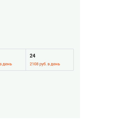
24
 в день
2108 руб. в день