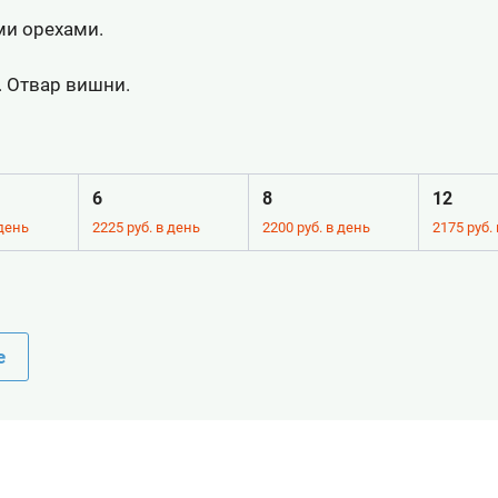
ми орехами.
. Отвар вишни.
6
8
12
 день
2225 руб. в день
2200 руб. в день
2175 руб.
е