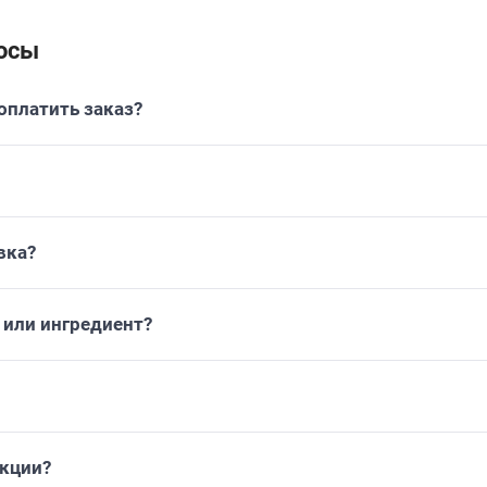
осы
платить заказ?
вка?
или ингредиент?
укции?