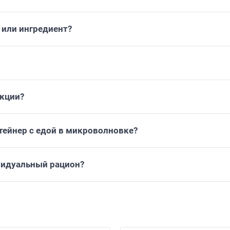
или ингредиент?
укции?
тейнер с едой в микроволновке?
видуальный рацион?