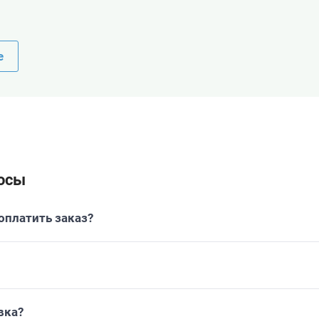
е
осы
платить заказ?
вка?