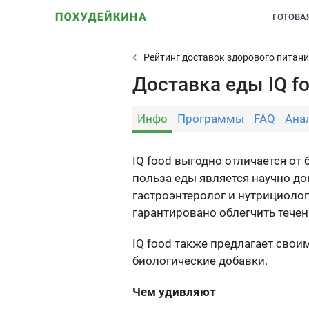
ГОТОВА
Рейтинг доставок здорового питан
Доставка еды IQ f
Инфо
Программы
FAQ
Ана
IQ food выгодно отличается от
польза еды является научно д
гастроэнтеролог и нутрициоло
гарантировано облегчить течен
IQ food также предлагает свои
биологические добавки.
Чем удивляют